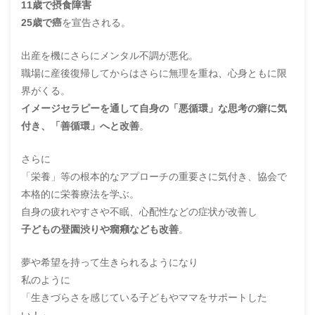
11歳で摂食障害
25歳で癌
を宣告される。
出産を機にさらにメンタル不調が悪化。
職場に産後復帰してからはさらに無理を重ね、心身ともに限
界がくる。
イメージセラピーを通して自身の「悪循環」な思考の癖に気
付き、「善循環」へと改善
。
さらに
「栄養」等の根本的なアプローチの重要さに気付き、協会で
本格的に栄養療法を学ぶ。
自身の疲れやすさや不眠、心配性などの症状が改善し
子どもの登園渋りや癇癪なども改善
。
夢や希望を持って生きられるようになり
私のように
「生きづらさを感じている子どもやママをサポートした