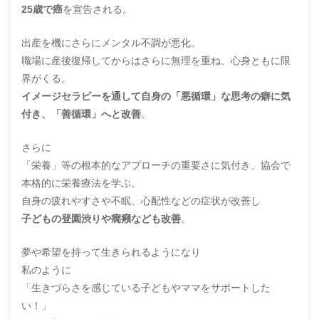
25歳で癌
を宣告される。
出産を機にさらにメンタル不調が悪化。
職場に産後復帰してからはさらに無理を重ね、心身ともに限
界がくる。
イメージセラピーを通して自身の「悪循環」な思考の癖に気
付き、「善循環」へと改善
。
さらに
「栄養」等の根本的なアプローチの重要さに気付き、協会で
本格的に栄養療法を学ぶ。
自身の疲れやすさや不眠、心配性などの症状が改善し
子どもの登園渋りや癇癪なども改善
。
夢や希望を持って生きられるようになり
私のように
「生きづらさを感じている子どもやママをサポートした
い！」